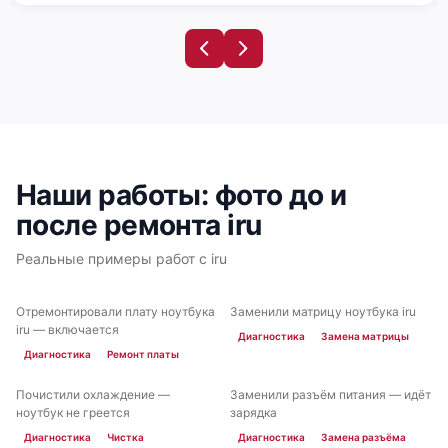
Наши работы: фото до и
после ремонта iru
Реальные примеры работ с iru
Отремонтировали плату ноутбука
Заменили матрицу ноутбука iru
ДО
ПОСЛЕ
ДО
ПОСЛЕ
iru — включается
Диагностика
Замена матрицы
Диагностика
Ремонт платы
Почистили охлаждение —
Заменили разъём питания — идёт
ДО
ПОСЛЕ
ДО
ПОСЛЕ
ноутбук не греется
зарядка
Диагностика
Чистка
Диагностика
Замена разъёма