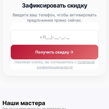
Замена микрофона
600 р
Зафиксировать скидку
Ремонт южного моста
1500 р
Введите ваш телефон, чтобы активировать
предложение прямо сейчас.
Чистка от пыли
990 р
Ремонт вебкамеры
750 р
Замена тачпада
990 р
Получить скидку
Настройка ОС
820 р
Нажимая кнопку, вы соглашаетесь с
политикой
Замена видеокарты
2490 р
конфиденциальности
Наши мастера
Опытные специалисты по ремонту iru