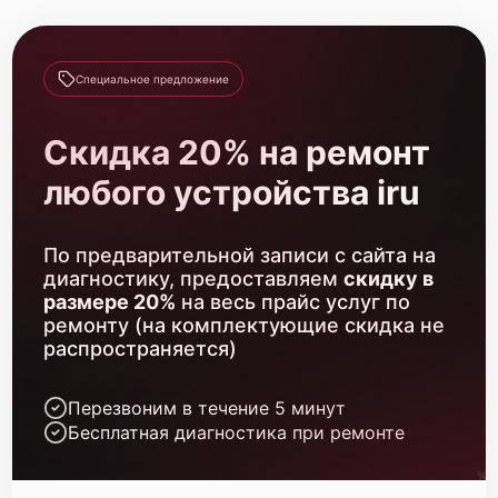
Прошивка BIOS
800 р
Замена аккумулятора
620 р
Специальное предложение
Замена SSD
1490 р
Скидка 20% на ремонт
Замена HDD (замена жёсткого диска)
500 р
любого устройства iru
Установка драйверов Windows
450 р
По предварительной записи с сайта на
Замена кулера
600 р
диагностику, предоставляем
скидку в
размере 20%
на весь прайс услуг по
Замена матрицы
1300 р
ремонту (на комплектующие скидка не
распространяется)
Замена разъема питания
500 р
Замена северного моста
Перезвоним в течение 5 минут
2750 р
Бесплатная диагностика при ремонте
Замена шлейфа
700 р